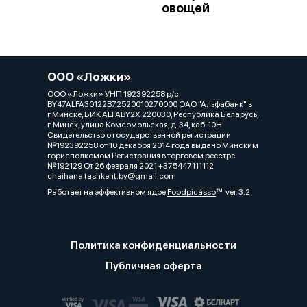
овощей
ООО «Ложки»
ООО «Ложки» УНП 192392258 р/с
BY47ALFA30122B72520010270000 ОАО "Альфабанк" в
г.Минске, БИК ALFABY2X 220030, Республика Беларусь,
г. Минск, улица Комсомольская, д. 34, каб. 10Н
Свидетельство о государственной регистрации
№192392258 от 10 декабря 2014 года выдано Минским
горисполкомом Регистрация в торговом реестре
№192129 От 26 февраля 2021 +375447111112
chaihana.tashkent.by@gmail.com
Работает на эффективном ядре
Foodpicásso
ver. 3.2
Политика конфиденциальности
Публичная оферта