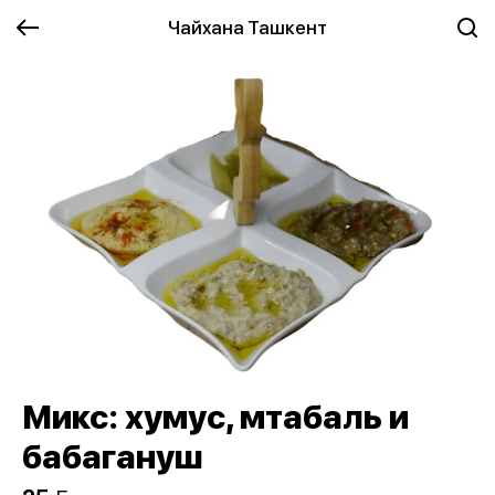
Чайхана Ташкент
Микс: хумус, мтабаль и
бабагануш