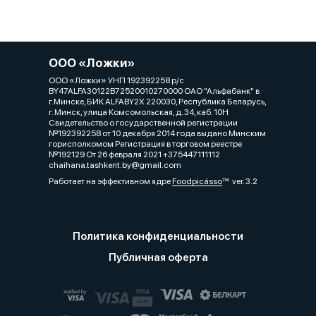
ООО «Ложки»
ООО «Ложки» УНП 192392258 р/с
BY47ALFA30122B72520010270000 ОАО "Альфабанк" в
г.Минске, БИК ALFABY2X 220030, Республика Беларусь,
г. Минск, улица Комсомольская, д. 34, каб. 10Н
Свидетельство о государственной регистрации
№192392258 от 10 декабря 2014 года выдано Минским
горисполкомом Регистрация в торговом реестре
№192129 От 26 февраля 2021 +375447111112
chaihana.tashkent.by@gmail.com
Работает на эффективном ядре
Foodpicásso
ver. 3.2
Политика конфиденциальности
Публичная оферта