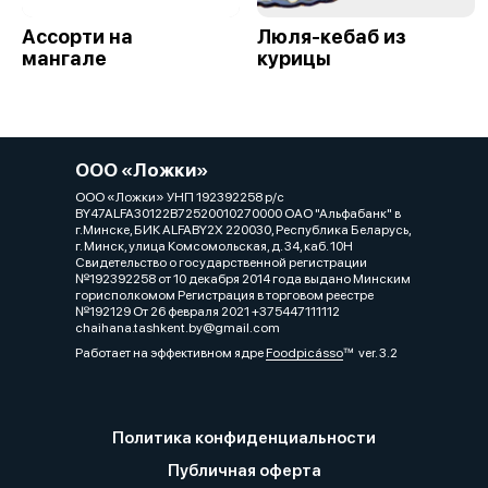
Ассорти на
Люля-кебаб из
мангале
курицы
ООО «Ложки»
ООО «Ложки» УНП 192392258 р/с
BY47ALFA30122B72520010270000 ОАО "Альфабанк" в
г.Минске, БИК ALFABY2X 220030, Республика Беларусь,
г. Минск, улица Комсомольская, д. 34, каб. 10Н
Свидетельство о государственной регистрации
№192392258 от 10 декабря 2014 года выдано Минским
горисполкомом Регистрация в торговом реестре
№192129 От 26 февраля 2021 +375447111112
chaihana.tashkent.by@gmail.com
Работает на эффективном ядре
Foodpicásso
ver. 3.2
Политика конфиденциальности
Публичная оферта