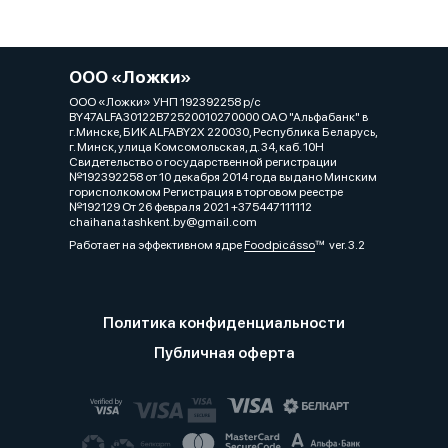
ООО «Ложки»
ООО «Ложки» УНП 192392258 р/с
BY47ALFA30122B72520010270000 ОАО "Альфабанк" в
г.Минске, БИК ALFABY2X 220030, Республика Беларусь,
г. Минск, улица Комсомольская, д. 34, каб. 10Н
Свидетельство о государственной регистрации
№192392258 от 10 декабря 2014 года выдано Минским
горисполкомом Регистрация в торговом реестре
№192129 От 26 февраля 2021 +375447111112
chaihana.tashkent.by@gmail.com
Работает на эффективном ядре
Foodpicásso
ver. 3.2
Политика конфиденциальности
Публичная оферта