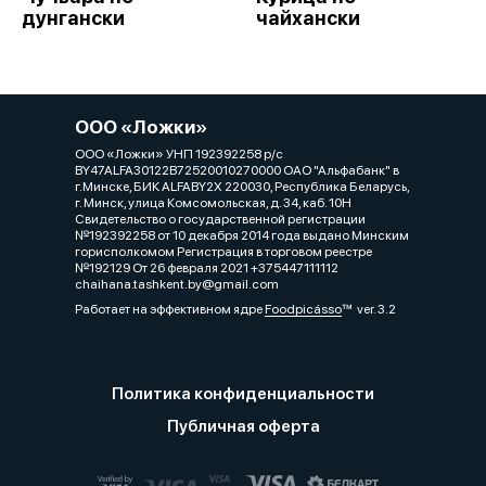
дунгански
чайхански
ООО «Ложки»
ООО «Ложки» УНП 192392258 р/с
BY47ALFA30122B72520010270000 ОАО "Альфабанк" в
г.Минске, БИК ALFABY2X 220030, Республика Беларусь,
г. Минск, улица Комсомольская, д. 34, каб. 10Н
Свидетельство о государственной регистрации
№192392258 от 10 декабря 2014 года выдано Минским
горисполкомом Регистрация в торговом реестре
№192129 От 26 февраля 2021 +375447111112
chaihana.tashkent.by@gmail.com
Работает на эффективном ядре
Foodpicásso
ver. 3.2
Политика конфиденциальности
Публичная оферта